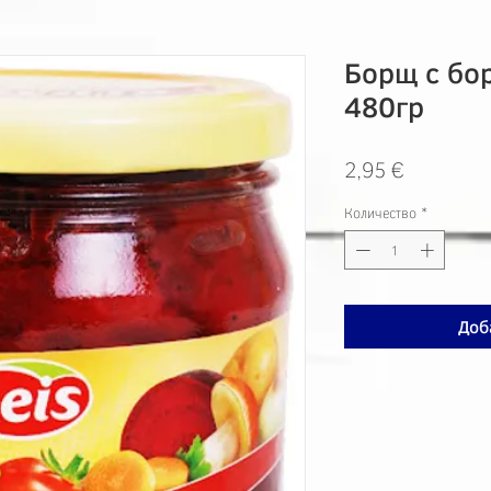
Борщ с бо
480гр
Цена
2,95 €
Количество
*
Доб