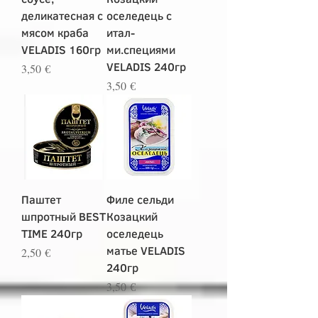
деликатесная с
оселедець с
мясом краба
итал-
VELADIS 160гр
ми.специями
VELADIS 240гр
Цена
3,50 €
Цена
3,50 €
Паштет
Филе сельди
шпротный BEST
Козацкий
TIME 240гр
оселедець
матье VELADIS
Цена
2,50 €
240гр
Цена
3,50 €