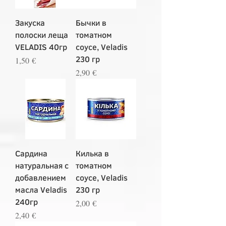
Закуска
Бычки в
полоски леща
томатном
VELADIS 40гр
соусе, Veladis
230 гр
Цена
1,50 €
Цена
2,90 €
Сардина
Килька в
натуральная с
томатном
добавлением
соусе, Veladis
масла Veladis
230 гр
240гр
Цена
2,00 €
Цена
2,40 €