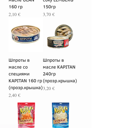
160 гр
150гр
Цена
Цена
2,10 €
3,70 €
Шпроты в
Шпроты в
масле со
масле KAPITAN
специями
240гр
KAPITAN 160 гр
(прозр.крышка)
(прозр.крышка)
Цена
3,20 €
Цена
2,40 €