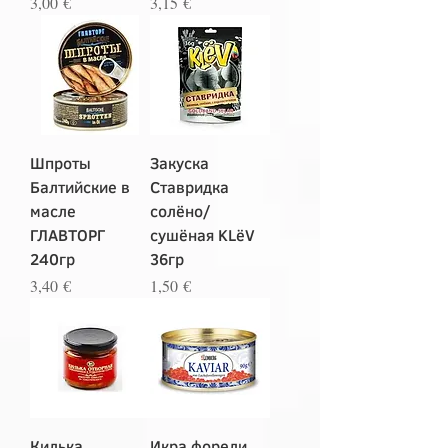
Цена
Цена
3,00 €
3,15 €
Шпроты
Закуска
Балтийские в
Ставридка
масле
солёно/
ГЛАВТОРГ
сушёная KLёV
240гр
36гр
Цена
Цена
3,40 €
1,50 €
Килька
Икра форели