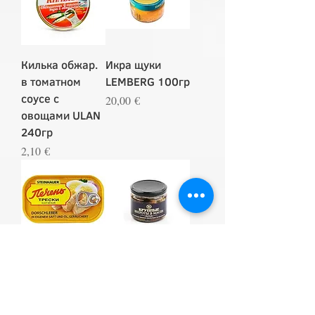
Килька обжар.
Икра щуки
в томатном
LEMBERG 100гр
соусе с
Цена
20,00 €
овощами ULAN
240гр
Цена
2,10 €
Печень трески
Шпроты
копчёная
крупные BEST
STEINHAUER
TIME 250гр
120гр