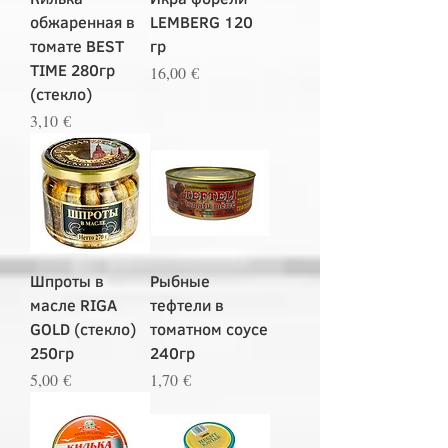
обжаренная в
LEMBERG 120
томате BEST
гр
TIME 280гр
Цена
16,00 €
(стекло)
Цена
3,10 €
Шпроты в
Рыбные
масле RIGA
тефтели в
GOLD (стекло)
томатном соусе
250гр
240гр
Цена
Цена
5,00 €
1,70 €