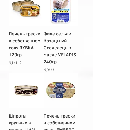
Печень трески
Филе сельди
в собственном
Козацький
соку RYBKA
Оселедець в
120гр
масле VELADIS
240гр
Цена
3,00 €
Цена
3,50 €
Шпроты
Печень трески
крупные в
в собственном
масле ULAN
соку LEMBERG