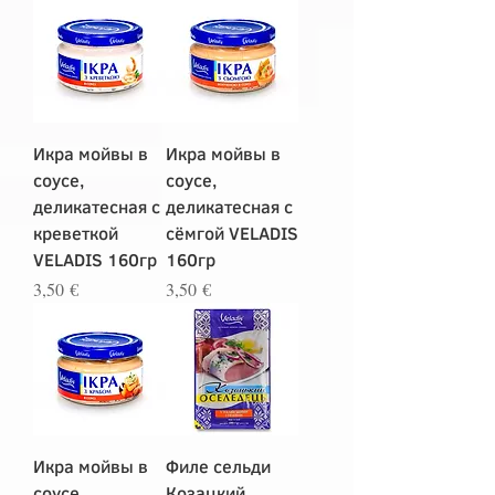
Икра мойвы в
Икра мойвы в
соусе,
соусе,
деликатесная с
деликатесная с
креветкой
сёмгой VELADIS
VELADIS 160гр
160гр
Цена
Цена
3,50 €
3,50 €
Икра мойвы в
Филе сельди
соусе,
Козацкий