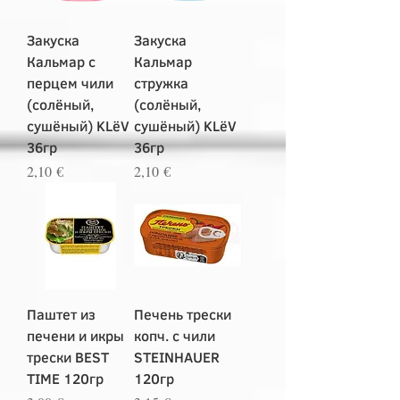
Закуска
Закуска
Кальмар с
Кальмар
перцем чили
стружка
(солёный,
(солёный,
сушёный) KLёV
сушёный) KLёV
36гр
36гр
Цена
Цена
2,10 €
2,10 €
Паштет из
Печень трески
печени и икры
копч. с чили
трески BEST
STEINHAUER
TIME 120гр
120гр