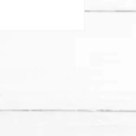
Контакты​
nipolis2002sl@gmail.com
+34 722 324 777