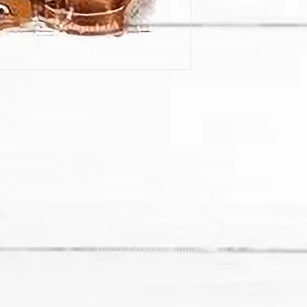
Контакты​
nipolis2002sl@gmail.com
+34 722 324 777