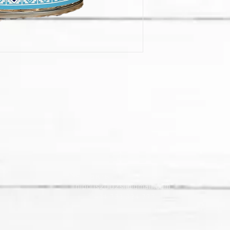
Контакты​
nipolis2002sl@gmail.com
+34 722 324 777