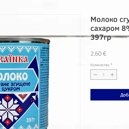
Молоко сг
сахаром 
397гр
Цена
2,60 €
Количество
*
Доб