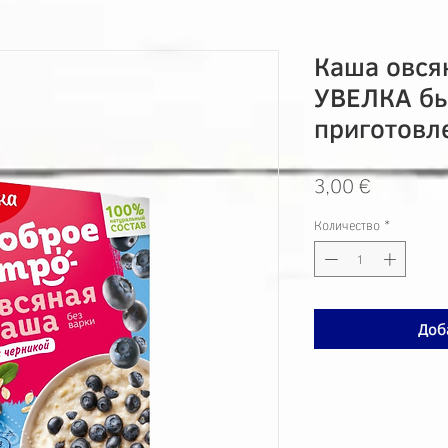
Каша овся
УВЕЛКА бы
приготовл
Цена
3,00 €
Количество
*
Доб