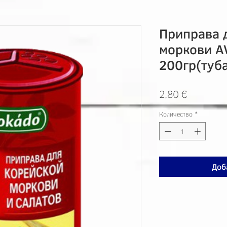
Приправа 
моркови 
200гр(туб
Цена
2,80 €
Количество
*
Доб