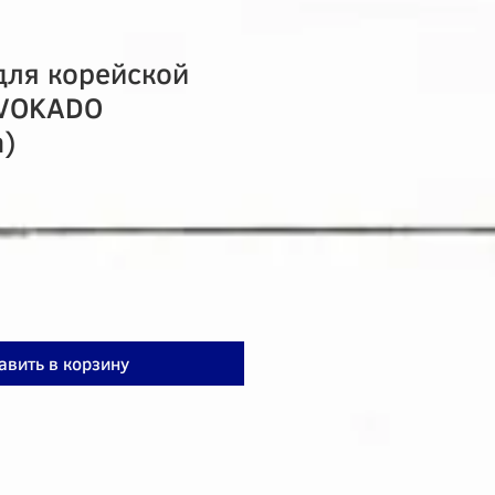
для корейской
AVOKADO
а)
авить в корзину